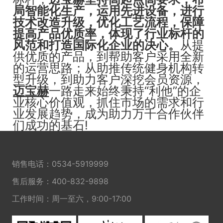
局智能化生产，运用先进设备，进行
技术改造升级，优化工艺流程，保障
提高产品优质率，体现了行业标杆的
风范和打造国际化企业的决心。
从提
供优质的产品，到帮助客户采用全新
的运营思路；从助推传统健身机构转
型升级，到助力客户深挖会员资源，
迈宝赫
一路走来始终秉持“利他”的企
业核心价值观，抓住市场的需求和行
业发展趋势，成为助力万千合作伙伴
们成功的基石!
销售电话：
0534-5919999
售后服务：
400-832-9898
工作时间：周一至六，9:00-17:00