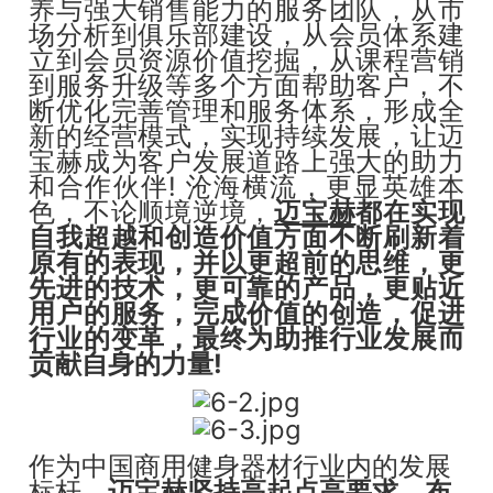
养与强大销售能力的服务团队，从市
场分析到俱乐部建设，从会员体系建
立到会员资源价值挖掘，从课程营销
到服务升级等多个方面帮助客户，不
断优化完善管理和服务体系，形成全
新的经营模式，实现持续发展，让迈
宝赫成为客户发展道路上强大的助力
和合作伙伴! 沧海横流，更显英雄本
色，不论顺境逆境，
迈宝赫
都在实现
自我超越和创造价值方面不断刷新着
原有的表现，并以更超前的思维，更
先进的技术，更可靠的产品，更贴近
用户的服务，完成价值的创造，促进
行业的变革，最终为助推行业发展而
贡献自身的力量!
作为中国商用健身器材行业内的发展
标杆，
迈宝赫坚持高起点高要求，布