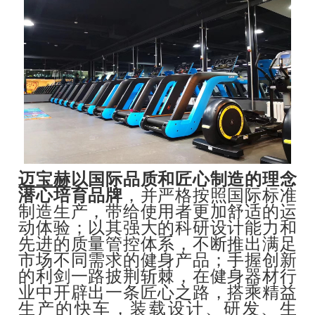
迈宝赫
以国际品质和匠心制造的理念
潜心培育品牌
，并严格按照国际标准
制造生产，带给使用者更加舒适的运
动体验；以其强大的科研设计能力和
先进的质量管控体系，不断推出满足
市场不同需求的健身产品；手握创新
的利剑一路披荆斩棘，在健身器材行
业中开辟出一条匠心之路，搭乘精益
生产的快车，装载设计、研发、生