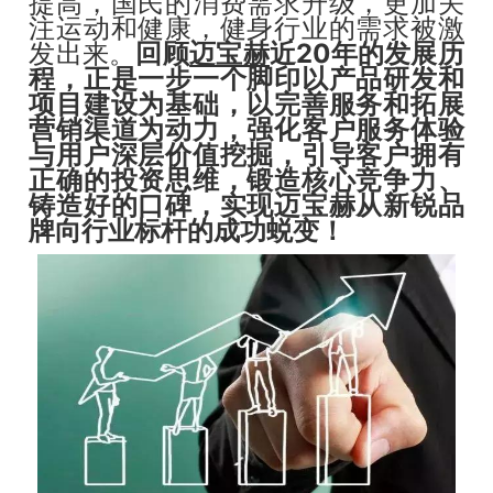
提高，国民的消费需求升级，更加关
注运动和健康，健身行业的需求被激
发出来。
回顾
迈宝赫
近20年的发展历
程，
正是一步一个脚印以产品研发和
项目建设为基础，以完善服务和拓展
营销渠道为动力，强化客户服务体验
与用户深层价值挖掘，引导客户拥有
正确的投资思维，锻造核心竞争力、
铸造好的口碑，实现迈宝赫从新锐品
牌向行业标杆的成功蜕变！