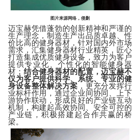
图片来源网络，侵删
迈宝赫凭借蓬勃的创新精神和严谨的
生产理念，制造生产出品质卓越、性
价比高的健身器材，针对国内外市场
需求，汇集健身器材行业精英，匠心
打造集成优质健身设备，致力为客户
提供专业化、个性化的智能健身器
材；
结合健身器材的配置，
迈宝赫
不
仅为客户提供科学、系统、专业的健
身设备整体解决方案
，更充分发挥行
业标杆作用，通过企业间协同、上下
游协作联动，形成良好的产业链互动
机制，构建起高效协同、安全可控的
产业链，积极搭建起合作共赢的桥
梁。