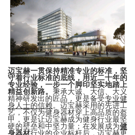
迈宝赫一贯保持精准专业的标准，坚
守着行业标准的底线，用近二十年的
专业经验，一步一个脚印坚实地踏上
精益创新路。
秉承大诚、大信、大义
精神研发出的匠品，更是备受
专业健
身人士的信赖
。迈宝赫采用的先进工
艺，不仅为健身器材穿上高品质的盔
甲，更是让迈宝赫成为健身行业最坚
硬的壁垒和中坚力量；在发展成为
健
身器材
行业的企业标杆后，迈宝赫更