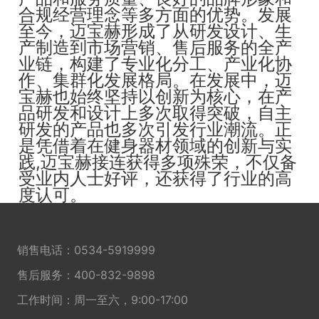
合规经营理念等多方面的优势。发展
至今，迈宝赫形成了从研发设计、生
产制造到市场营销、售后服务的全产
业链，构建了专业化分工、产业化协
作、集群化发展格局。在发展中，迈
宝赫也始终坚持以创新为核心，在产
品研发和设计上多次取得突破，自主
研发的产品也多次引发行业潮流。正
是凭借着在健身器材领域的创新与实
践,迈宝赫接连获得多项殊荣，不仅备
受业内人士好评，还获得了行业的高
度认可。
销售电话：
0534-5919999
售后服务：
400-832-9898
工作时间：周一至六，9:00-17:00