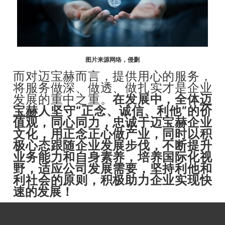
图片来源网络，侵删
而对迈宝赫而言，提供用心的服务，
将服务做深、做透、做扎实才是企业
发展的重中之重。
在发展中，全体
迈
宝赫
人坚守“正念、诚信、利他”的价
值观，同心同力，忠诚于迈宝赫企业
文化，用正念正心做产业，同时以积
极心态跟随企业发展步伐，不断提升
业务能力和自身素养，培养国际化视
野，适应公司发展需要，坚持利他和
利社会的原则，积极助力企业实现快
速的发展！