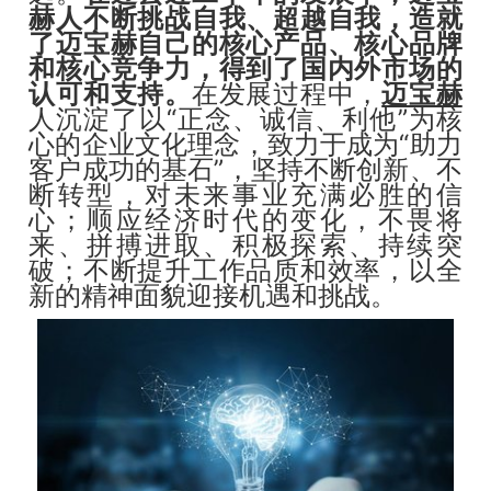
赫人不断挑战自我、超越自我，造就
了迈宝赫自己的核心产品、核心品牌
和核心竞争力，得到了国内外市场的
认可和支持。
在发展过程中，
迈宝赫
人沉淀了以“正念、诚信、利他”为核
心的企业文化理念，致力于成为“助力
客户成功的基石”，坚持不断创新、不
断转型，对未来事业充满必胜的信
心；顺应经济时代的变化，不畏将
来、拼搏进取、积极探索、持续突
破；不断提升工作品质和效率，以全
新的精神面貌迎接机遇和挑战。