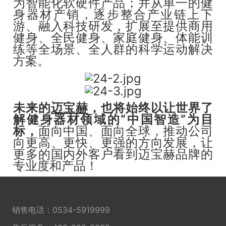
为智能化软硬件产品；并从单一的健
身器材产销，逐步整合产业链上下
游、融入科技研发，扩展至提供商用
健身、全民健身、家庭健身、体能训
练等全场景、全人群的科学运动解决
方案。
未来的
迈宝赫
，也将始终以让世界了
解健身器材领域的“中国智造”为目
标，
面向中国、面向全球，推动公司
向更高、更快、更强的方向发展，让
更多的国内外客户看到迈宝赫品牌的
专业度和产品！
销售电话：
0534-5919999