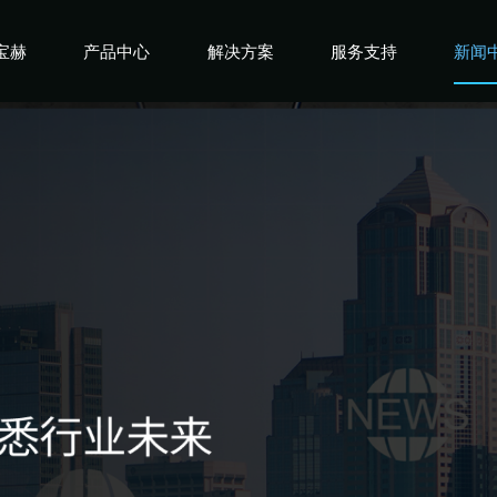
宝赫
产品中心
解决方案
服务支持
新闻
宝赫
商用产品
健身俱乐部
宝赫
政采产品
酒店企事业
宝赫
家用产品
高端会所
宝赫
私教工作室