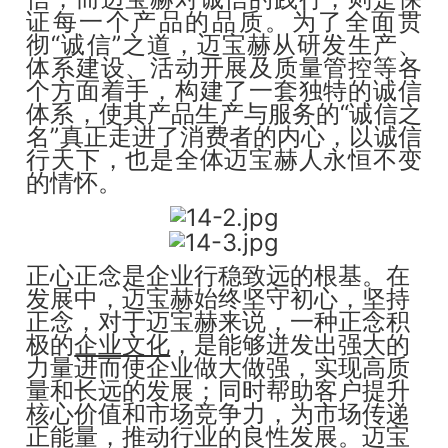
证每一个产品的品质。为了全面贯
彻“诚信”之道，迈宝赫从研发生产、
体系建设、活动开展及质量管控等各
个方面着手，构建了一套独特的诚信
体系，使其产品生产与服务的“诚信之
名”真正走进了消费者的内心，以诚信
行天下，也是全体迈宝赫人永恒不变
的情怀。
正心正念是企业行稳致远的根基。在
发展中，迈宝赫始终坚守初心，坚持
正念，对于迈宝赫来说，一种正念积
极的
企业文化
，是能够迸发出强大的
力量进而使企业做大做强，实现高质
量和长远的发展；同时帮助客户提升
核心价值和市场竞争力，为市场传递
正能量，推动行业的良性发展。迈宝