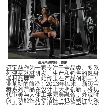
图片来源网络，侵删
迈宝赫
作为一家专注于全品类、多系
列
健身器材
研发、生产和销售的健身
器材品牌商，始终走在产品创新与专
业革新的前沿！2023年以来，新迈宝
赫系列产品在设计上大胆创新，将现
代审美与人体工学完美融合，外观时
尚，功能性和舒适性上也达到行业领