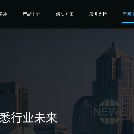
宝赫
产品中心
解决方案
服务支持
新闻
宝赫
商用产品
健身俱乐部
宝赫
政采产品
酒店企事业
宝赫
家用产品
高端会所
宝赫
私教工作室