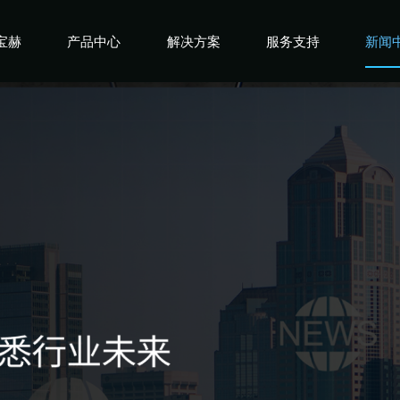
宝赫
产品中心
解决方案
服务支持
新闻
宝赫
商用产品
健身俱乐部
宝赫
政采产品
酒店企事业
宝赫
家用产品
高端会所
宝赫
私教工作室