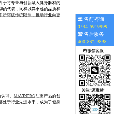
力于将专业与创新融入健身器材的
品牌的代表，同样以其卓越的品质和
不断突破传统限制，推动行业向更
售前咨询
0534-5919999
售后服务
400-832-9898
微信客服
关注“迈宝赫”
的认可。
MAVINPRO
注重产品的创
都处于行业先进水平，成为了健身