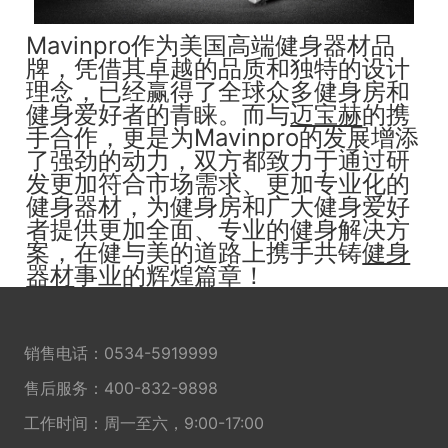
Mavinpro作为美国高端健身器材品
牌，凭借其卓越的品质和独特的设计
理念，已经赢得了全球众多健身房和
健身爱好者的青睐。而与
迈宝赫
的携
手合作，更是为Mavinpro的发展增添
了强劲的动力，双方都致力于通过研
发更加符合市场需求、更加专业化的
健身器材，为健身房和广大健身爱好
者提供更加全面、专业的健身解决方
案，在健与美的道路上携手共铸
健身
器材
事业的辉煌篇章！
销售电话：
0534-5919999
售后服务：
400-832-9898
工作时间：周一至六，9:00-17:00