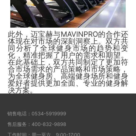
此外，迈宝赫与MAVINPRO的合作还
体现在对市场的深刻洞察上。双方共
同分析了全球健身市场的趋势和变
化，精准把握了用户的需求和期望。
在此基础上，双方共同制定了更加符
合市场需求的产品策略和市场策略，
为全球健身房、高端健身场所和健身
爱好者提供更加全面、专业的健身解
决方案。
销售电话：
0534-5919999
售后服务：
400-832-9898
工作时间：周一至六，9:00-17:00