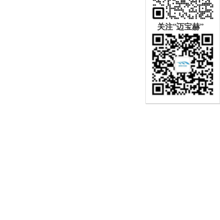
关注“迈宝赫”