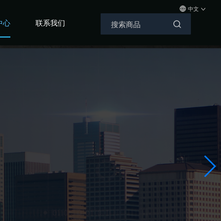
中文
中心
联系我们