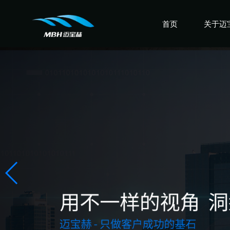
首页
关于迈
认识迈
走进迈
感受迈
盛誉迈