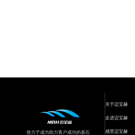
关于迈宝赫
走进迈宝赫
感受迈宝赫
致力于成为助力客户成功的基石