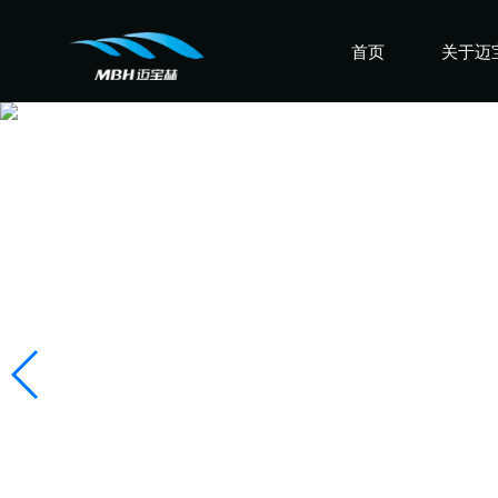
首页
关于迈
认识迈
走进迈
感受迈
盛誉迈