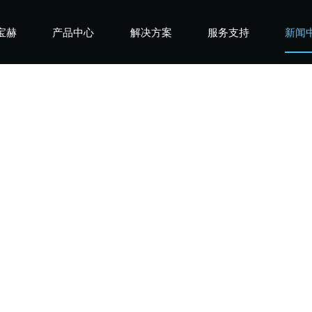
宝赫
产品中心
解决方案
服务支持
新闻
宝赫
商用产品
健身俱乐部
宝赫
政采产品
酒店企事业
宝赫
家用产品
高端会所
宝赫
私教工作室