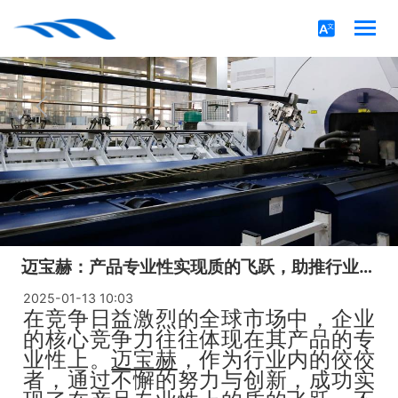
迈宝赫：产品专业性实现质的飞跃，助推行业发展新高度！
2025-01-13 10:03
在竞争日益激烈的全球市场中，企业
的核心竞争力往往体现在其产品的专
业性上。
迈宝赫
，作为行业内的佼佼
者，通过不懈的努力与创新，成功实