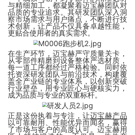
与精细加工，都凝聚着迈宝赫团队对
品质的专业追求。其研发团队深入洞
察市场需求与用户痛点，不断进行技
术创新，让产品不仅具备卓越性能，
更贴合使用者的真实需求。
在生产环节，迈宝赫严守质量关卡，
从零部件精磨到设备整体严选材质，
每一道工序都经过严格检验。同时依
托资深研发团队与前沿技术，构建覆
盖全产业链的专业体系，以创新突破
行业壁垒，用专业匠心与硬核实力，
成为品质与专业的双重标杆。
正是这份执着与专注，让
迈宝赫产品
以可靠耐用、性能优异而闻名，赢得
了市场与客户的高度认可。迈宝赫用