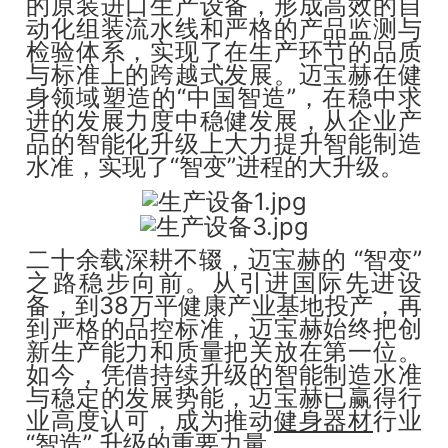
的原装进口生产设备，形成高效的自
动化组装流水线和严格的产品监测与
检验体系，实现了在生产环节的品质
与标准上的跨越式发展。迈宝赫在健
身领域塑造的“中国智造”，在稳中求
进的发展力度中稳健发展，从企业产
品的智能化升级上大力提升智能制造
水准，实现了“智变”进程的大升级。
二十余载深耕不辍，迈宝赫的 “智变”
之路稳步向前。从引进国际先进设
备，到38万平健康产业基地投产，再
到严格的品控标准，迈宝赫始终把创
新生产能力和质量把关放在第一位。
如今，凭借持续升级的智能制造水准
与稳定的发展势能，迈宝赫已赢得行
业高度认可，成为推动
健身器材
行业
“智造” 升级的重要力量。