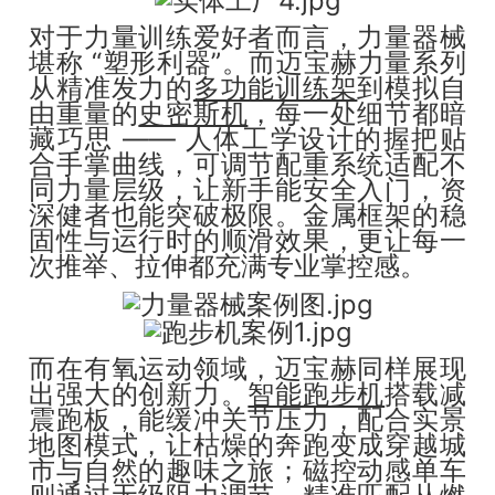
对于力量训练爱好者而言，力量器械
堪称 “塑形利器”。而迈宝赫力量系列
从精准发力的
多功能训练架
到模拟自
由重量的
史密斯机
，每一处细节都暗
藏巧思 —— 人体工学设计的握把贴
合手掌曲线，可调节配重系统适配不
同力量层级，让新手能安全入门，资
深健者也能突破极限。金属框架的稳
固性与运行时的顺滑效果，更让每一
次推举、拉伸都充满专业掌控感。
而在有氧运动领域，迈宝赫同样展现
出强大的创新力。
智能跑步机
搭载减
震跑板，能缓冲关节压力，配合实景
地图模式，让枯燥的奔跑变成穿越城
市与自然的趣味之旅；磁控动感单车