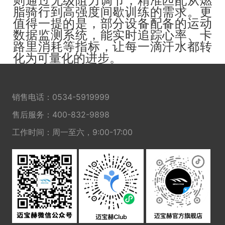
则通过无级阻力调节，精准匹配从燃
脂骑行到高强度间歇训练的需求。更
值得一提的是，部分设备配备的运动
数据监测系统，能实时追踪心率、卡
路里消耗等指标，让每一滴汗水都转
化为可量化的进步。
销售电话：
0534-5919999
售后服务：
400-832-9898
工作时间：周一至六，9:00-17:00