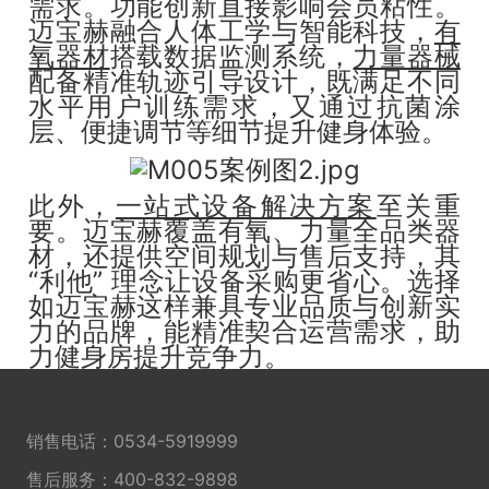
需求。功能创新直接影响会员粘性。
迈宝赫融合人体工学与智能科技，
有
氧器材
搭载数据监测系统，
力量器械
配备精准轨迹引导设计，既满足不同
水平用户训练需求，又通过抗菌涂
层、便捷调节等细节提升健身体验。
此外，
一站式设备解决方案
至关重
要。迈宝赫覆盖有氧、力量全品类器
材，还提供空间规划与售后支持，其
“利他” 理念让设备采购更省心。选择
如迈宝赫这样兼具专业品质与创新实
力的品牌，能精准契合运营需求，助
力健身房提升竞争力。
销售电话：
0534-5919999
售后服务：
400-832-9898