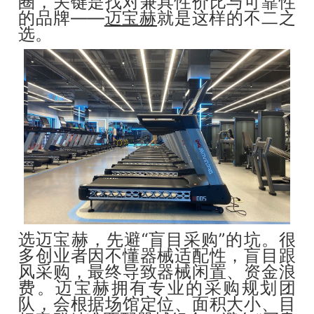
圈，关键是找对兼具性价比与可靠性
的品牌——
迈宝赫
就是这样的不二之
选。
选迈宝赫，先避“盲目采购”的坑。很
多创业者因不懂器械适配性，盲目跟
风采购，最终导致器械闲置、资金浪
费。迈宝赫拥有专业的采购规划团
队，会根据场馆定位、面积大小、目