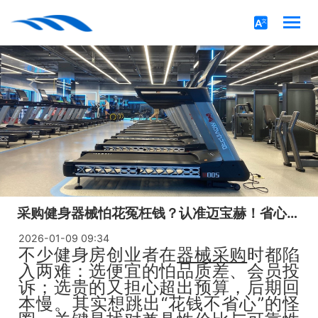
采购健身器械怕花冤枉钱？认准迈宝赫！省心省力少踩坑！
2026-01-09 09:34
不少健身房创业者在
器械采购
时都陷
入两难：选便宜的怕品质差、会员投
诉；选贵的又担心超出预算，后期回
本慢。其实想跳出“花钱不省心”的怪