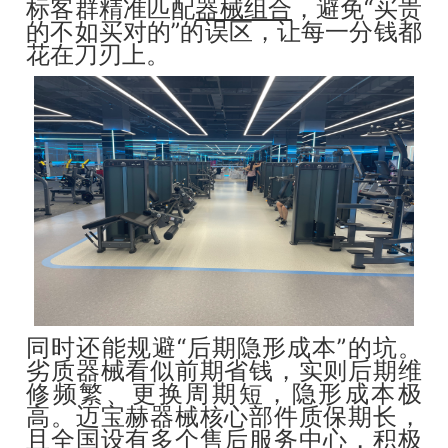
标客群精准匹配
器械组合
，避免“买贵
的不如买对的”的误区，让每一分钱都
花在刀刃上。
同时还能规避“后期隐形成本”的坑。
劣质器械看似前期省钱，实则后期维
修频繁、更换周期短，隐形成本极
高。迈宝赫器械核心部件质保期长，
且全国设有多个售后服务中心，积极