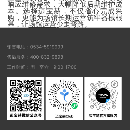
响应维修需求，大幅降低后期维护成
本。选择迈宝赫，不仅省心完成采
购，更能为场馆长期运营筑牢器械根
基，让
场馆运营
少走弯路。
销售电话：
0534-5919999
售后服务：
400-832-9898
工作时间：周一至六，9:00-17:00