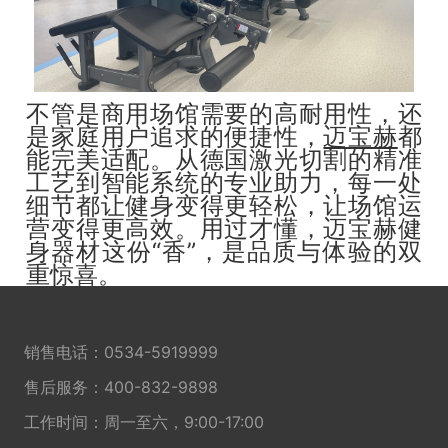
不管是商用场馆需要的高耐用性，还
是家庭用户追求的便捷性，
迈宝赫
都
能完美适配。从德国激光切割的精准
工艺到智能系统的专业助力，每一处
细节都让健身变得更轻松，让场馆运
营变得更高效。用过才懂，迈宝赫健
身器材这份“香”，是品质与体验的双
重惊喜。
销售电话：
0534-5919999
售后服务：
400-832-9898
工作时间：周一至六，9:00-17:00