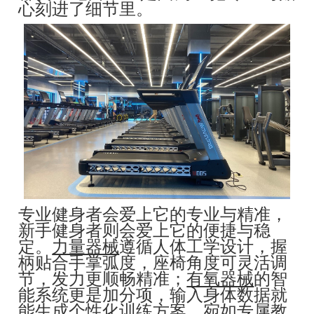
心刻进了细节里。
专业健身者会爱上它的专业与精准，
新手健身者则会爱上它的便捷与稳
定。
力量器械
遵循人体工学设计，握
柄贴合手掌弧度，座椅角度可灵活调
节，发力更顺畅精准；
有氧器械
的智
能系统更是加分项，输入身体数据就
能生成个性化训练方案，宛如专属教