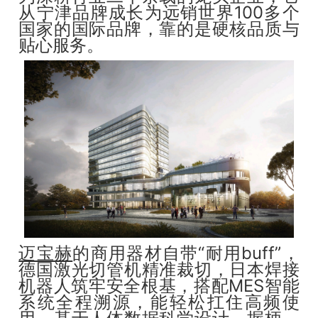
从宁津品牌成长为远销世界100多个
国家的国际品牌，靠的是硬核品质与
贴心服务。
迈宝赫
的商用器材自带“耐用buff”，
德国激光切管机精准裁切，日本焊接
机器人筑牢安全根基，搭配MES智能
系统全程溯源，能轻松扛住高频使