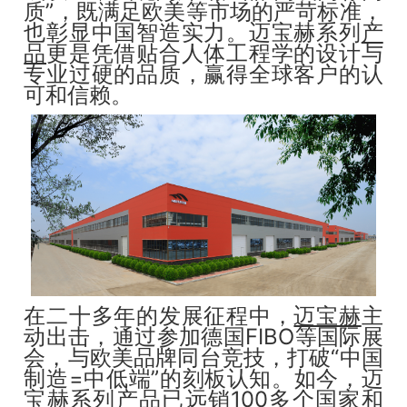
质”，既满足欧美等市场的严苛标准，
也彰显中国智造实力。迈宝赫系列
产
品
更是凭借贴合人体工程学的设计与
专业过硬的品质，赢得全球客户的认
可和信赖。
在二十多年的发展征程中，
迈宝赫
主
动出击，通过参加德国FIBO等国际展
会，与欧美品牌同台竞技，打破“中国
制造=中低端”的刻板认知。如今，迈
宝赫系列产品已远销100多个国家和