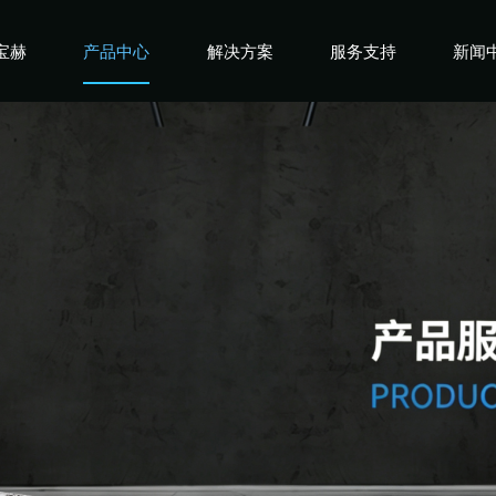
宝赫
产品中心
解决方案
服务支持
新闻
宝赫
商用产品
健身俱乐部
宝赫
政采产品
酒店企事业
宝赫
家用产品
高端会所
宝赫
私教工作室