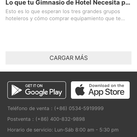
Lo que tu Gimnasio de Hotel Necesita para Cumplir con los Requisitos de la Marca
Esto es lo que esperan los tres grandes grupos
hoteleros y cómo comprar equipamiento que te
mantenga en cumplimiento sin pagar de más.
CARGAR MÁS
Teléfono de venta：(+86) 0534-5919999
Postventa：(+86) 400-832-9898
Horario de servicio: Lun-Sáb 8:00 am - 5:30 pm