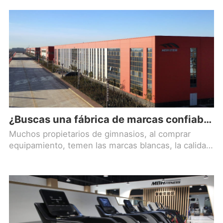
Intentan compensar el desayuno buffet y tal vez
tengan 30 minutos antes de que abra la piscina.
Eso cambia por completo la forma de especificar un
centro de fitness.
¿Buscas una fábrica de marcas confiables de equipos de fitness?
Muchos propietarios de gimnasios, al comprar
equipamiento, temen las marcas blancas, la calidad
desigual y la falta de garantía postventa, lo que
acaba provocando averías frecuentes, una mala
experiencia para los socios y unos costes
operativos cada vez más elevados. Elegir una
fábrica física de origen es la verdadera base para el
funcionamiento duradero del gimnasio.