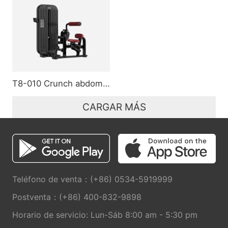
T8-010 Crunch abdominal
CARGAR MÁS
Teléfono de venta：(+86) 0534-5919999
Postventa：(+86) 400-832-9898
Horario de servicio: Lun-Sáb 8:00 am - 5:30 pm