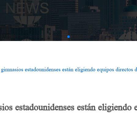
Serie AMV
gimnasios estadounidenses están eligiendo equipos directos d
os estadounidenses están eligiendo e