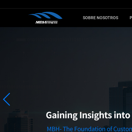
SOBRE NOSOTROS
PARA
CARDIO
MÁQUINA
Máquina de fitness
Serie MTM
Elíptica
Serie XMDM
Bicicleta de spinning
Serie MEL
Máquina de escaleras
Serie T8
Bicicleta estática