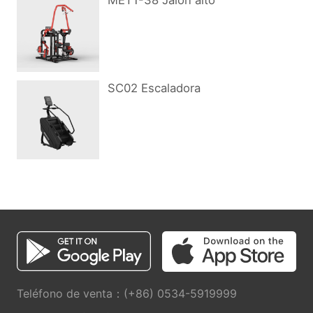
MET1-38 Jalón alto
SC02 Escaladora
Teléfono de venta：(+86) 0534-5919999