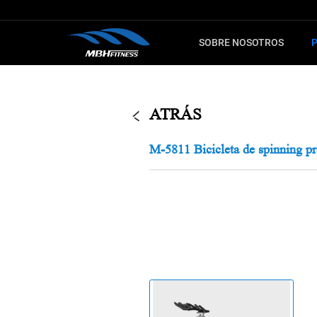
SOBRE NOSOTROS
PARA
CARDIO
MÁQUINA
ATRÁS
Máquina de fitness
Serie MTM
M-5811 Bicicleta de spinning 
Elíptica
Serie XMDM
Bicicleta de spinning
Serie MEL
Máquina de escaleras
Serie T8
Bicicleta estática