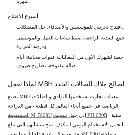
شهرياً.
أسبوع الافتتاح
افتتاح تجريبي للمؤسسين والأصدقاء. حل المشكلات.
جمع التغذية الراجعة. ضبط ساعات العمل والموسيقى
ودرجة الحرارة.
خطة لشهرك الأول من الفعاليات: ندوات مجانية، أيام
صالة مفتوحة، تصاريح ضيوف.
لماذا تعمل MBH لصالح ملاك الصالات الجدد
تصنع MBH معدات تجارية تستخدمها النوادي والصالات
الرياضية في جميع أنحاء العالم. كل قطعة - من
الدراجة
- مبنية
جهاز سميث ZH-020B
إلى
المستقيمة M-7808U
لتحمل الاستخدام اليومي المكثف. تنتج منشأتهم التي تبلغ
مساحتها 380,000 متر مربع كل شيء داخلياً، مما يعني