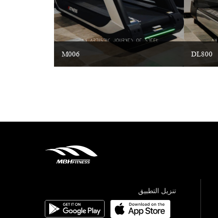
M006
DL800
تنزيل التطبيق