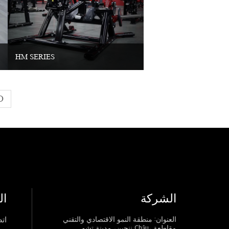
HM SERIES
O
الشركة
ال
العنوان: منطقة النمو الاقتصادي والتقني
اتص
ننجين، مدينة تشو Châu، مقاطعة