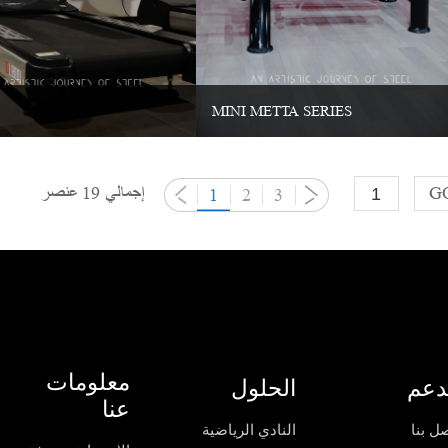
MINI METTA SERIES
G
إجمالي 19 عنصر
1
2
3
معلومات
دعم
الحلول
عنا
ل بنا
النادي الرياضية