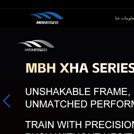
لومات عنا
ار الأوزان
كارديو
سلسلةMTM
جهاز لياقة بدنية
سلةXMDM
جهاز إليبتيكال
سلسلة MEL
دراجة سبين
سلسلة T8
جهاز صعود الدرج
دراجة ثابتة