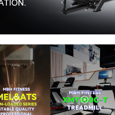
سلسلةAMV