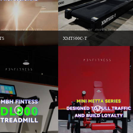
TS
XMT500C-T