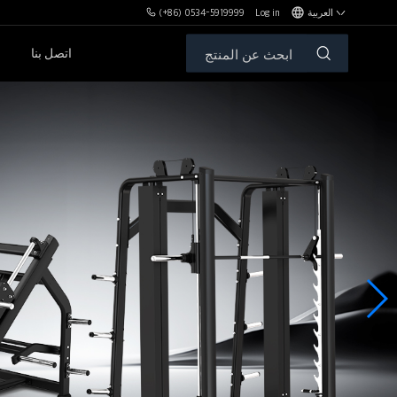
العربية
Log in
(+86) 0534-5919999
اتصل بنا
مكافآت MBH
الأوزان الحرة والمقاعد
سلسلةPL
سلسلةSH
سلسلةXHA
سلسلةZH