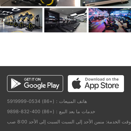
هاتف المبيعات：(+86) 0534-5919999
خدمات ما بعد البيع：(+86) 400-832-9898