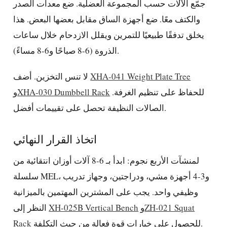
جمّع الآلات حسب المجموعة العضلية. ضع معدات الصدر
والكتف معًا. ضع أجهزة الساق مقابل بعضها البعض. هذا
يخلق تدفقًا طبيعيًا للتمرين ويقلل الازدحام خلال ساعات
الذروة (6-8 صباحًا و6-8 مساءً).
XHA-041 Weight Plate Tree
لا تنس التخزين. أضف
للحفاظ على تنظيم الغرفة.
XHA-030 Dumbbell Rack
و
الصالات النظيفة تحصل على تقييمات أفضل.
اتخاذ القرار النهائي
لمنشآت الأربع نجوم: ابدأ بـ 6-8 آلات أوزان انتقائية من
سلسلة MEL، و3-4 أجهزة مشي، ودراجتين، وجهاز تدريب
وظيفي واحد. يجب على المشترين المهتمين بالميزانية
ZH-021 Squat
و
XH-025B Vertical Bench
النظر إلى
للحصول على خيارات قوة فعالة من حيث التكلفة.
Rack