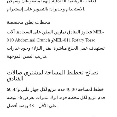
الألعاب الرياضية الفندقية. إنهما مضغوطان وسهلان
الاستخدام وجديران بالتصوير على إنستغرام.
محطات بطن مخصصة
MEL-
تتجاوز الفنادق تمارين البطن على السجادة. آلات
MEL-011 Rotary Torso
و
010 Abdominal Crunch
تستهدف عمل الجذع مباشرة. يقدر النزلاء وجود خيارات
تدريب البطن الموجهة.
نصائح تخطيط المساحة لمشتري صالات
الفنادق
خطط لمساحة 30-40 قدم مربع لكل جهاز قلبي و45-60
قدم مربع لكل محطة قوة. اترك ممرات بعرض 36 بوصة
على الأقل – 48 بوصة أفضل.