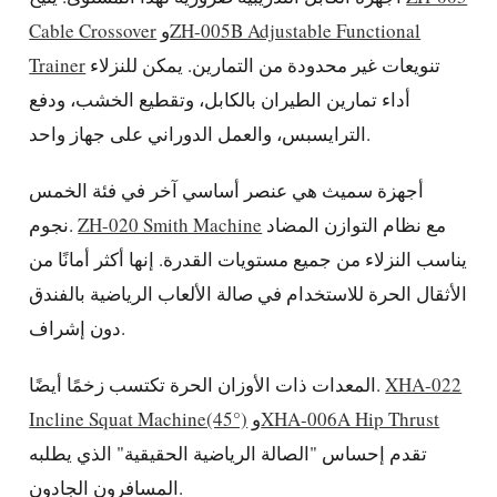
ZH-005B Adjustable Functional
و
Cable Crossover
تنويعات غير محدودة من التمارين. يمكن للنزلاء
Trainer
أداء تمارين الطيران بالكابل، وتقطيع الخشب، ودفع
الترايسبس، والعمل الدوراني على جهاز واحد.
أجهزة سميث هي عنصر أساسي آخر في فئة الخمس
مع نظام التوازن المضاد
ZH-020 Smith Machine
نجوم.
يناسب النزلاء من جميع مستويات القدرة. إنها أكثر أمانًا من
الأثقال الحرة للاستخدام في صالة الألعاب الرياضية بالفندق
دون إشراف.
XHA-022
المعدات ذات الأوزان الحرة تكتسب زخمًا أيضًا.
XHA-006A Hip Thrust
و
Incline Squat Machine(45°)
تقدم إحساس "الصالة الرياضية الحقيقية" الذي يطلبه
المسافرون الجادون.