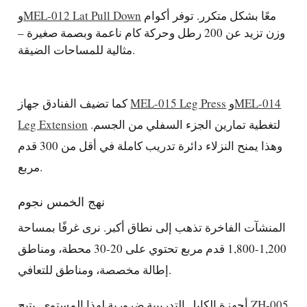
معًا بشكل متكرر. توفر أكوام
MEL-012 Lat Pull Down
و
وزن تزيد عن 200 رطل وحركة كام ناعمة وبصمة صغيرة –
مثالية للمساحات الضيقة.
MEL-014
و
MEL-015 Leg Press
كما تضيف الفنادق جهاز
لتغطية تمارين الجزء السفلي من الجسم.
Leg Extension
وهذا يمنح النزلاء دائرة تدريب كاملة في أقل من 300 قدم
مربع.
نهج الخمس نجوم
المنشآت الفاخرة تذهب إلى نطاق أكبر. نرى غرفًا بمساحة
1,200-1,800 قدم مربع تحتوي على 20-30 محطة، ومناطق
إطالة مخصصة، ومناطق للتعافي.
ZH-005
أجهزة الكابل التدريبية ضرورية لهذا المستوى. يتيح