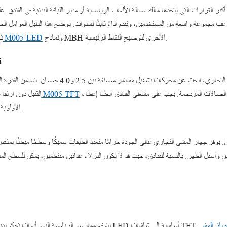
كبر القرارات التي يتخذها مالك صالة الألعاب الرياضية أو مدير اللياقة البدنية في الفندق.
عب مجموعة واسعة من المستخدمين، وتقدم أداءً ثابتًا لسنوات. يوضح هذا الدليل العوامل ا
ونماذج MBH الأخرى لتوضيح النقاط الرئيسية.
جهاز المشي التجاري M005-LED
ت
1
المحرك هو قلب أي جهاز مشي. للاستخدام التجاري، ابحث 
بمحرك قوي مصمم للتشغيل المستمر في الصالات المزدحمة. يجب على مشغلي الفنادق أيضًا إعطاء
جهاز المشي التجاري M005-TFT
الثقيل دون ارتفا
الأولوية للمحركات الهادئة لتجنب إزعاج النزلاء القريبين.
. يوفر جهاز المشي التجاري عالي الجودة حزامًا متعدد الطبقات سميكًا وسطحًا مبطنًا يم
هاز المشي