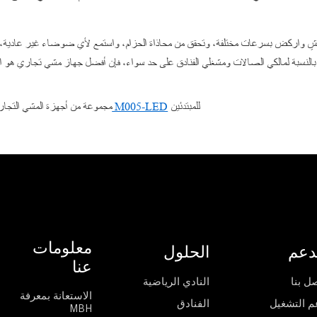
مشِ واركض بسرعات مختلفة، وتحقق من محاذاة الحزام، واستمع لأي ضوضاء غير عادية، وقيم
بالنسبة لمالكي الصالات ومشغلي الفنادق على حد سواء، فإن أفضل جهاز مشي تجاري هو ال
للمبتدئين
جهاز المشي التجاري M005-LED
تقدم MBH مجموعة من أجهزة المشي التج
معلومات
دعم
الحلول
عنا
ل بنا
النادي الرياضية
الاستعانة بمعرفة
م التشغيل
الفنادق
MBH