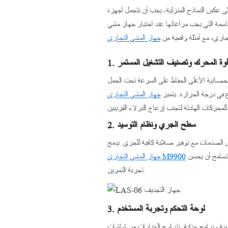
 على عكس النماذج المنزلية، يجب أن تتحمل أجهزة
لحاسمة التي يجب مراعاتها عند اختيار جهاز مشي
جاري، مع أمثلة واقعية من
. قوة المحرك وتصنيف التشغيل المستمر
عن محركات تشغيل مستمر مصنفة بين 2.5 و4.0 حصان. تضمن القدرة الحصانية الأعلى الحفاظ على السرعة تحت الحمل
ع في درجة الحرارة. يتميز
2. سطح الجري ونظام التوسيد
تص الصدمات مع توفير صلابة كافية للجري. يدمج
تقنية توسيد متقدمة لتقليل الضغط على الركبتين وأسفل الظهر. بالنسبة للفنادق، حيث قد لا يكون النزلاء عدائين منتظمين، يمكن للسطح المتسامح أن يحسن
جهاز المشي التجاري M9900
تجربة التمرين.
3. لوحة التحكم وتجربة المستخدم