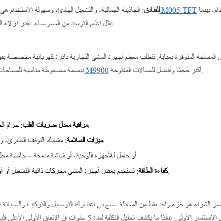
بين التصميم الحديث وشاشة اللمس سهلة الاستخدام، بينما
جهاز المشي التجاري M005-TFT
للفنادق
: الجاذبية الجمالية، والتشغيل الهادئ، وسهولة الاستخدام هي
يقلل نظام التوسيد من الضوضاء. يقدر نزلاء الفنادق خيارات البدء السريع والتعليمات الواضحة.
المساحة المتوفرة بعناية. تتطلب معظم أجهزة المشي التجارية دائرة كهربائية مخصصة بقوة 20 أمبير. يتميز كل
أكبر حجمًا وأفضل للصالات المفتوحة.
جهاز المشي التجاري M9900
ببصمة مضغوطة مناسبة للمساحات 
حزام الصدر أو مستشعرات اليد تحسن تتبع التمرين.
مراقبة معدل ضربات القلب:
مشابك التوقف الطارئ، والإغلاق التلقائي، وانخفاض ارتفاع الصعود.
ميزات السلامة:
شحن USB، أو حامل للأجهزة اللوحية، أو شاشة مدمجة – خاصة محل تقدير نزلاء الفنادق.
تستخدم بعض أجهزة المشي محركات ذاتية التشغيل أو أوضاعًا صديقة للبيئة لتقليل تكاليف الكهرباء.
كفاءة الطاقة:
ر الشراء هو جزء واحد فقط من المعادلة. ضع في اعتبارك التوصيل والتركيب والصيانة الوقائية والإصلاحات المحتم