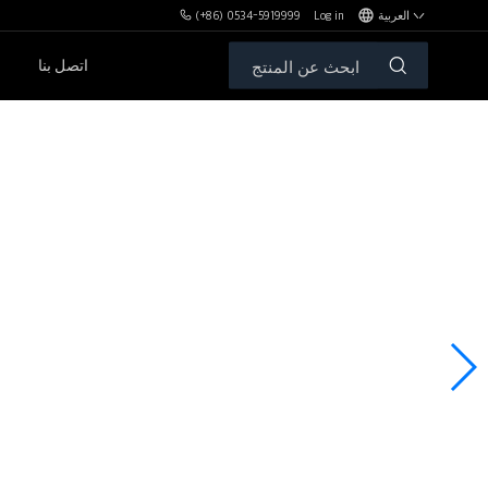
العربية
Log in
(+86) 0534-5919999
اتصل بنا
مكافآت MBH
الأوزان الحرة والمقاعد
سلسلةPL
سلسلةSH
سلسلةXHA
سلسلةZH