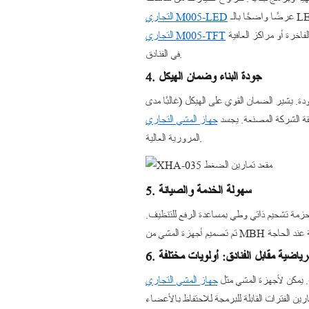
التجاري M005-LED
شاشة لمس نابضة بالحياة مع برامج تمارين مدمجة ومسارات افتراضية وخيارات ترفيهية، مما يجعله خيارًا قويًا لأرضيات اللياقة البدنية الفاخرة أو مراكز العافية
التجاري M005-TFT
في الفنادق.
4. جودة البناء وضمان الهيكل
ة. يشير الضمان القوي على الهيكل (غالبًا مدى
المرورية العالية.
5. سهولة الخدمة والصيانة
أحزمة تشحيم ذاتي وطي بمساعدة الرفع للتنظيف.
الرياضية مقابل الفنادق: أولويات مختلفة
ة. يمكن لأجهزة المشي مثل