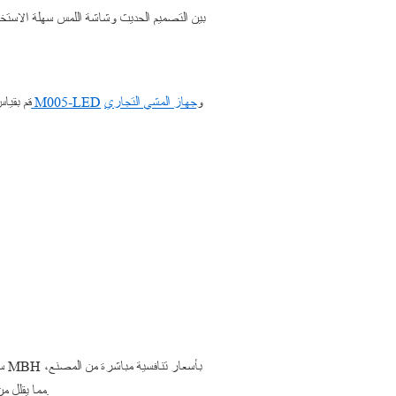
و
جهاز المشي التجاري
جهاز المشي التجاري M005-LED
قم بقياس 
سع
مما يقلل من الاستثمار الأولي. غالبًا ما يكشف تحليل التكلفة لمدة 5 سنوات أن الإنفاق الأولي الأعلى قليلاً على جهاز متين يوفر المال على المدى الطويل.