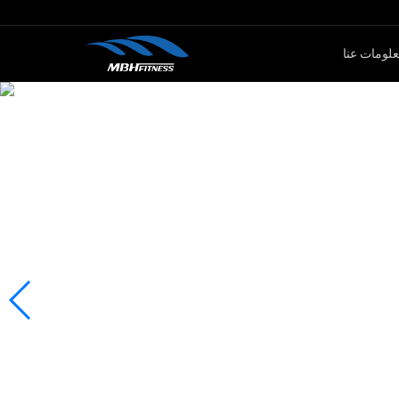
لومات عنا
ار الأوزان
كارديو
سلسلةMTM
جهاز لياقة بدنية
سلةXMDM
جهاز إليبتيكال
سلسلة MEL
دراجة سبين
سلسلة T8
جهاز صعود الدرج
دراجة ثابتة