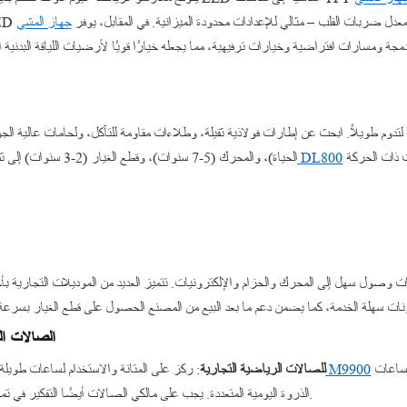
ات الحرارية ومعدل ضربات القلب – مثالي للإعدادات محدودة الميزانية. في المقابل، يوفر
جهاز المشي
وم طويلاً. ابحث عن إطارات فولاذية ثقيلة، وطلاءات مقاومة للتآكل، ولحامات عالية الجود
البناء المتين بإطار معزز مناسب للبيئات ذات الحركة
جهاز المشي التجاري DL800
الحياة)، والمحرك (5-7 سنوات)، وقطع الغيار (2-3 سنوات) إلى ثقة الشركة المصنعة. يجسد
ات وصول سهل إلى المحرك والحزام والإلكترونيات. تتميز العديد من الموديلات التجارية ب
6. الصالات 
بمحرك قوي وسطح جري معزز التعامل مع ساعات
جهاز المشي التجاري M9900
للصالات الرياضية التجارية
: ركز على المتانة والاستخدام لساعات طويل
الذروة اليومية المتعددة. يجب على مالكي الصالات أيضًا التفكير في تمارين الفترات القابلة للبرمجة للاحتفاظ بالأعضاء.