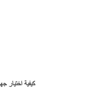
​كيفية اختيار ج