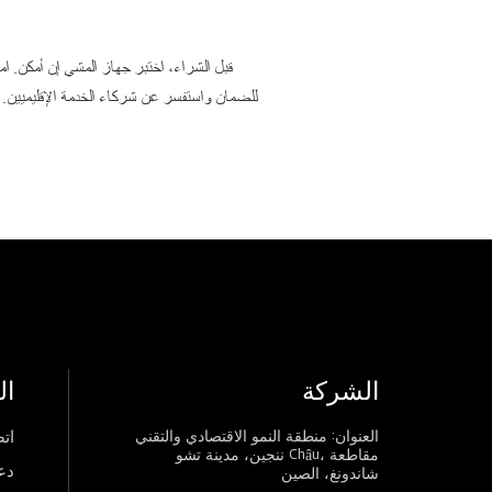
قبل الشراء، اختبر جهاز المشي إن أمكن. ا
للضمان واستفسر عن شركاء الخدمة الإقليميين. 
الشركة
ال
العنوان: منطقة النمو الاقتصادي والتقني
اتص
ننجين، مدينة تشو Châu، مقاطعة
دع
شاندونغ، الصين