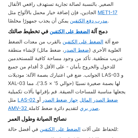
الصغير. بالنسبة لصالة تجارية تستهدف رافعي الأثقال
MET1-17
الجادين، فإن إضافة خيار محمل بالألواح مثل
يمكن أن يجذب جمهورًا مخلصًا.
مدرب دفع الكتفين
دمج آلة
في تخطيط صالتك
الضغط على الكتفين
ضع آلة
الضغط على الكتفين
بالقرب من معدات الضغط
العلوية الأخرى (
ضغط الصدر
، ضغط مائل) لإنشاء منطقة
تدريب منطقية. تأكد من وجود مساحة كافية للمستخدمين
للدخول والخروج بأمان - على الأقل 3 أقدام من جميع
الجوانب. ضع في اعتبارك بصمة الآلة: موديلات LAS-03 و
XAL-03 لها بصمة صغيرة نسبيًا (حوالي 5' × 3.5')، مما
يجعلها مناسبة للمساحات الضيقة. قم بإقرانها بآلات تكميلية
LAS-02 ضغط الصدر المائل
جهاز ضغط الصدر
أو
مثل
لتقديم دائرة ضغط كاملة.
AMV-32 صدر بري
نصائح الصيانة وطول العمر
في أفضل حالة:
للحفاظ على آلات
الضغط على الكتفين