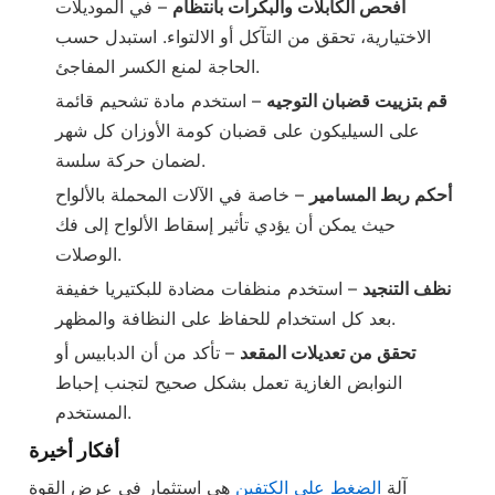
افحص الكابلات والبكرات بانتظام
– في الموديلات
الاختيارية، تحقق من التآكل أو الالتواء. استبدل حسب
الحاجة لمنع الكسر المفاجئ.
قم بتزييت قضبان التوجيه
– استخدم مادة تشحيم قائمة
على السيليكون على قضبان كومة الأوزان كل شهر
لضمان حركة سلسة.
أحكم ربط المسامير
– خاصة في الآلات المحملة بالألواح
حيث يمكن أن يؤدي تأثير إسقاط الألواح إلى فك
الوصلات.
نظف التنجيد
– استخدم منظفات مضادة للبكتيريا خفيفة
بعد كل استخدام للحفاظ على النظافة والمظهر.
تحقق من تعديلات المقعد
– تأكد من أن الدبابيس أو
النوابض الغازية تعمل بشكل صحيح لتجنب إحباط
المستخدم.
أفكار أخيرة
آلة
الضغط على الكتفين
هي استثمار في عرض القوة