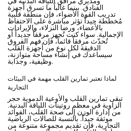
ومديري مرافق اللياقة البدنية في
الفنادق. بينما غالباً ما تسرق أجهزة
تدريب القوة الأضواء، فإن منطقة قلبية
مُخططة جيداً تؤثر مباشرة على الاحتفاظ
بالأعضاء، ورضا النزلاء، والإيرادات
الإجمالية. سواء كنت تُجهز مرفقاً جديداً أو
تُحدّث مرفقاً قائماً، فإن فهم الفروق
الدقيقة لكل نوع من أجهزة القلب
سيساعدك في إنشاء مساحة متوازنة،
وظيفية، وجذابة.
لماذا تعتبر تمارين القلب مهمة في البيئات
التجارية
تبقى تمارين القلب والأوعية الدموية حجر
الزاوية في معظم روتينات اللياقة البدنية.
من إدارة الوزن إلى صحة القلب، الفوائد
موثقة جيداً. بالنسبة للصالات الرياضية
التجارية، فإن تقديم مجموعة متنوعة من