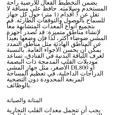
يضمن التخطيط الفعال للأرضية راحة
المستخدم وسلامته. حافظ على مسافة لا
تقل عن 3 أقدام (1 متر) حول كل جهاز
للسماح بالوصول والتوقفات الطارئة. قم
بتجميع أنواع المعدات المتشابهة معاً
لإنشاء مناطق متميزة: قد تُصدر أجهزة
المشي ضوضاء أكثر، لذا فإن وضعها بعيداً
عن المناطق الهادئة مثل مناطق التمدد
يمكن أن يحسن الأجواء العامة. بالنسبة
لغرف اللياقة البدنية في الفنادق، تساعد
موديلات القلب المدمجة ذات البصمة
الأصغر، مثل جهاز المشي DL800 أو
الدراجات الداخلية، في تعظيم المساحة
المربعة المحدودة دون التضحية
بالوظائف.
المتانة والصيانة
يجب أن تتحمل معدات القلب التجارية