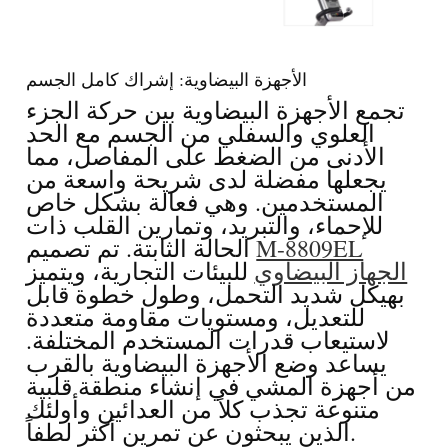
الأجهزة البيضاوية: إشراك كامل الجسم
تجمع الأجهزة البيضاوية بين حركة الجزء
العلوي والسفلي من الجسم مع الحد
الأدنى من الضغط على المفاصل، مما
يجعلها مفضلة لدى شريحة واسعة من
المستخدمين. وهي فعالة بشكل خاص
للإحماء، والتبريد، وتمارين القلب ذات
M-8809EL
الحالة الثابتة. تم تصميم
الجهاز البيضاوي
للبيئات التجارية، ويتميز
بهيكل شديد التحمل، وطول خطوة قابل
للتعديل، ومستويات مقاومة متعددة
لاستيعاب قدرات المستخدم المختلفة.
يساعد وضع الأجهزة البيضاوية بالقرب
من أجهزة المشي في إنشاء منطقة قلبية
متنوعة تجذب كلاً من العدائين وأولئك
الذين يبحثون عن تمرين أكثر لطفاً.