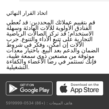
اتخاذ القرار النهائي
قم بتقييم عملائك المحددين: قد تُعطي
الفنادق الأولوية للآلات الهادئة وسهلة
الاستخدام؛ قد تركز الصالات الرياضية
التجارية على تتبع الأداء والتنوع. جرب
الآلات إن أمكن، وفكر في شروط
الضمان والدعم بعد البيع. باختيار معدات
موثوقة من مصنعين ذوي سمعة طيبة،
فإنك تستثمر في رضا الأعضاء والكفاءة
التشغيلية.
هاتف المبيعات：(+86) 0534-5919999