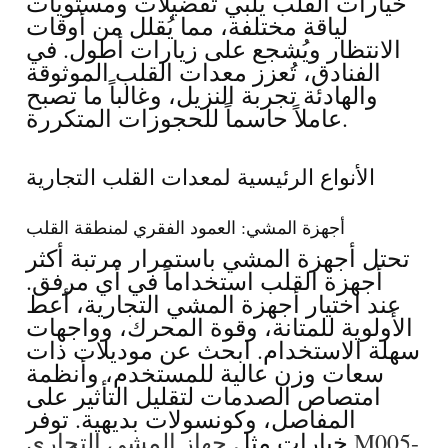
خيارات القلب يُلبي تفضيلات ومستويات
لياقة مختلفة، مما يُقلل من أوقات
الانتظار ويُشجع على زيارات أطول. في
الفنادق، تُعزز معدات القلب الموثوقة
والهادئة تجربة النزيل، وغالباً ما تصبح
عاملاً حاسماً للحجوزات المتكررة.
الأنواع الرئيسية لمعدات القلب التجارية
أجهزة المشي: العمود الفقري لمنطقة القلب
تحتل أجهزة المشي باستمرار مرتبة أكثر
أجهزة القلب استخداماً في أي مرفق.
عند اختيار أجهزة المشي التجارية، أعط
الأولوية للمتانة، وقوة المحرك، وواجهات
سهلة الاستخدام. ابحث عن موديلات ذات
سعات وزن عالية للمستخدم، وأنظمة
امتصاص الصدمات لتقليل التأثير على
المفاصل، وكونسولات بديهية. توفر
خيارات مثل
جهاز المشي التجاري M005-