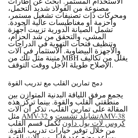
الاستخدام المستمر. ابحث عن إطارات
مصنوعة من الفولاذ شديد التحمل،
ومحركات ذات تصنيفات تشغيل مستمر،
وأحزمة أو مغناطيسات عالية الجودة.
تشمل الصيانة الدورية تزييت أجهزة
المشي، والتحقق من شد الحزام،
وتنظيف فتحات التهوية في الدراجات
والأجهزة البيضاوية. الاستثمار في آلات
متينة مثل تلك من MBH يقلل من تكاليف
الإصلاح طويلة الأجل ووقت التوقف.
دمج تمارين القلب مع تدريب القوة
يجمع مرفق اللياقة البدنية المتوازن بين
منطقتي القلب والقوة. بينما تركز هذه
المقالة على تمارين القلب، تذكر أن آلات
AMV-38
AMV-32 تشايلد تشست
و
مثل
كروس لات بول داون
تُكمل قسم القلب
من خلال توفير خيارات تدريب القوة.
يساعد وضع عدد قليل من آلات القوة