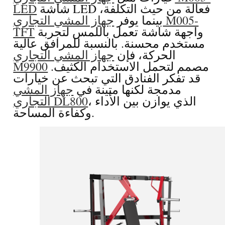
شاشة LED فعالة من حيث التكلفة،
LED
بينما يوفر
جهاز المشي التجاري M005-
واجهة شاشة تعمل باللمس لتجربة
TFT
مستخدم محسنة. بالنسبة للمرافق عالية
الحركة، فإن
جهاز المشي التجاري
مصمم لتحمل الاستخدام الكثيف.
M9900
قد تفكر الفنادق التي تبحث عن خيارات
مدمجة لكنها متينة في
جهاز المشي
، الذي يوازن بين الأداء
التجاري DL800
وكفاءة المساحة.