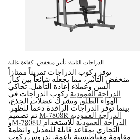
الدراجات الثابتة: تأثير منخفض، كفاءة عالية
يوفر ركوب الدراجات تمريناً ممتازاً
منخفض التأثير، مما يجعله شائعاً بين كبار
السن وعملاء إعادة التأهيل. تحاكي
الدراجة العمودية
ركوب الدراجات في
الهواء الطلق وتشرك عضلات الجذع،
بينما توفر الدراجات الراقدة دعماً للظهر.
الدراجة العمودية
M-7808R
تم تصميم
الدراجة العمودية
للاستخدام
M-7808U
و
التجاري بمقاعد قابلة للتعديل وأنظمة
مقاومة مغناطيسية ناعمة. لدروس ركوب