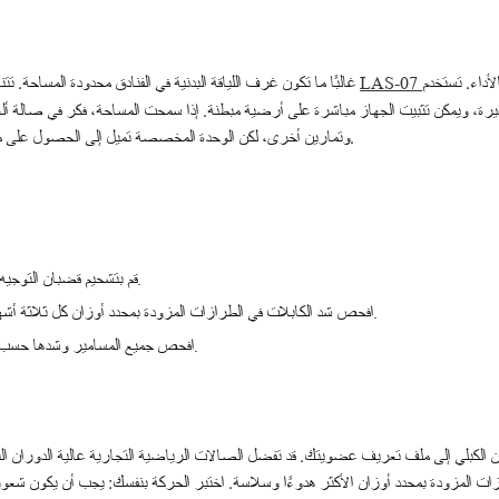
أداء. تستخدم
غالبًا ما تكون غرف اللياقة البدنية في الفنادق محدودة المساحة. تتناسب الوحدات المدمجة المزودة بمحدد أوزان مثل
LAS-07
رة، ويمكن تثبيت الجهاز مباشرة على أرضية مبطنة. إذا سمحت المساحة، فكر في صالة 
وتمارين أخرى، لكن الوحدة المخصصة تميل إلى الحصول على ميكانيكا أكثر سلاسة وتفاعل أفضل من المستخدم.
قم بتشحيم قضبان التوجيه الخطية (إن وجدت) شهريًا برذاذ السيليكون.
افحص شد الكابلات في الطرازات المزودة بمحدد أوزان كل ثلاثة أشهر – واستبدل الكابلات عند ظهور الاهتراء.
افحص جميع المسامير وشدها حسب الحاجة، خاصة بعد فترات الاستخدام الثقيل.
ان الكبلي إلى ملف تعريف عضويتك. قد تفضل الصالات الرياضية التجارية عالية الدوران التحم
لطرازات المزودة بمحدد أوزان الأكثر هدوءًا وسلاسة. اختبر الحركة بنفسك: يجب أن يكون شعور