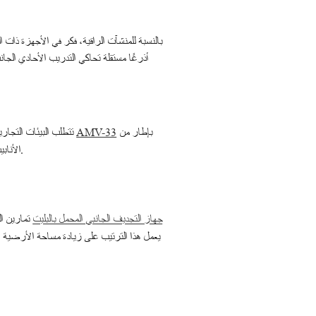
بإطار من
تتطلب البيئات التجارية إطارات صلبة وخالية من الاهتزاز. ابحث عن بناء من الصلب المقيس، ومفاصل مثبتة بمسامير معززة، ومركز ثقل منخفض. يتميز جهاز
AMV-33
الأنابيب المربعة الثقيلة مع طلاء مسحوق مقاوم للتشقق. تأكد من أن الجهاز يحتوي على لوحة تعليمات واضحة وسهلة القراءة لتقليل سوء الاستخدام.
تمارين ا
جهاز التجديف الجانبي المحمل بالبليت