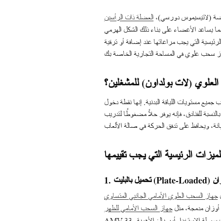
لعريضة (لاتيسيموس دورسي)،
العضلة ذات الرأسين
 الشكل الهرمي (V-taper) المرغوب. بالنسبة لمشغلي الصالات الرياضية ومديري اللياقة البدنية في الفنادق، فإن
رئيسية التي يجب مراعاتها عند إضافة أو ترقية
العلوي (لات بولداون) للمشغلين؟
جميع مستويات اللياقة البدنية. إنها نقطة دخول
النسبة للفنادق، فإنه يوفر حلاً مضغوطًا لتدريب
لميزات الرئيسية التي يجب تقييمها
ل
 أوزان مدمجة، مثل
جهاز السحب الأمامي للظهر
AMV-33