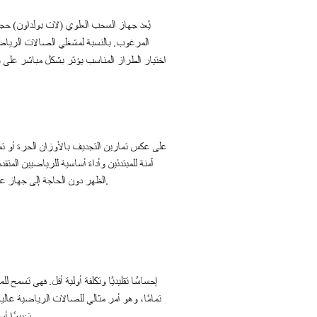
يُعد جهاز السحب العلوي (لات بولداون) حج
اختيار الطراز المناسب يؤثر بشكل مباشر على رض
على عكس تمارين التجديف بالأوزان الحرة أو تما
آمنة للمبتدئين وأداة أساسية للرياضيين المت
الظهر دون الحاجة إلى جهاز عقلة. يمكن لجهاز السحب العلوي المصمم جيدًا أن يقلل من أخطاء المستخدمين، ويقلل من الصيانة، ويحافظ على تدفق الحركة في صالة الألعاب.
تمامًا، وهو أمر مثالي للصالات الرياضية عال
، تغييرًا أسرع للأوزان وحركة أكثر سلاسة – مثالية للتدريب الدائري أو صالات الجيم في الفنادق حيث سهولة الاستخدام أمر بالغ الأهمية.