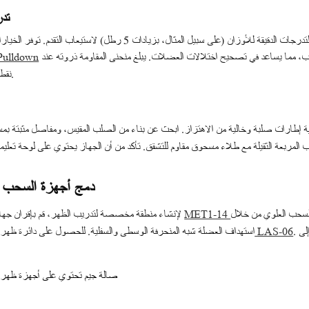
4. 
بالنسبة للمنشآت الراقية، فكر في الأجهزة ذات التدرجات الدقيقة للأوزان (على سبيل
أذرعًا مستقلة تحاكي التدريب الأحادي الجانب، مما يساعد في تصحيح اختلالات العضلات. يبلغ منحنى المقاومة ذروته عند
 Pulldown
نقطة الانقباض الكامل، مما يخلق محفزًا صعبًا وآمنًا.
دمج أجهزة السحب ا
لسحب العلوي من خلال
لإنشاء منطقة مخصصة لتدريب الظهر، قم بإقران جهاز السحب العلوي مع جهاز التجديف. يكمل جهاز
MET1-14
. يعمل هذا الترتيب على زيادة مساحة الأرضية إلى
استهداف العضلة شبه المنحرفة الوسطى والسفلية. للحصول على دائرة ظه
جهاز التجديف LAS-06