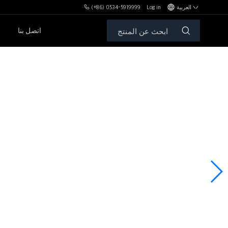
العربية
Log in
(+86) 0534-5919999
اتصل بنا
مكافآت MBH
الأوزان الحرة والمقاعد
سلسلةPL
سلسلةSH
سلسلةXHA
سلسلةZH