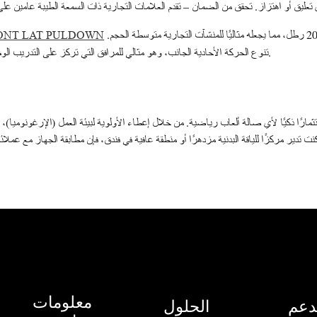
بين المساحة الصغيرة ومجموعة أوزان تزن 200 رطل، مما يجعله مثاليًا للمنشآت التجارية متوسطة الحجم.
RONT LAT PULDOWN
تنوع الحركة الأحادية الجانب، وهو مثالي للمرافق التي تركز على التدريب الوظيفي.
مارًا ذكيًا لأي صالة ألعاب رياضية. من خلال إعطاء الأولوية لبيئة العمل (الإرغونوميا)، و
 تدير مركزًا للياقة البدنية مزدهرًا أو منطقة عافية في فندق، فإن مطابقة الجهاز مع عمل
معلومات
دعم
الحلول