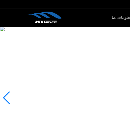
لومات عنا
ار الأوزان
كارديو
سلسلةMTM
جهاز لياقة بدنية
سلةXMDM
جهاز إليبتيكال
سلسلة MEL
دراجة سبين
سلسلة T8
جهاز صعود الدرج
دراجة ثابتة