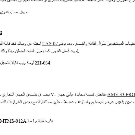
2.
يعاب المستخدمين طوال القامة والقصار، مما يمنع
ابحث عن وسائد فخذ قابلة للتعديل، وارتفاع مقعد، ونقاط ارتكاز. يتميز جهاز
LAS-07
إجهاد أسفل الظهر. كما يعزز المقعد المبطن جيدًا والتنجيد المتين الراحة أثناء المجموعات عالية التكرار.
يجب أن يتضمن الجهاز التجاري خيارات متعددة للمقابض: قضيب عريض، قبضة V، مقابض قبضة محايدة. يأتي جهاز
AMV-33 FR
ستخدمين بتغيير عرض قبضتهم واستهداف عضلات ظهر مختلفة. تدمج بعض الطرازات الأحدث 