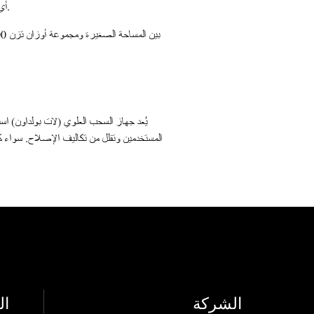
أي تعليق أو اهتزاز. تحقق من الضمان – تقدم العلامات التجارية ذات السمعة الطيبة عامين على الأقل على قطع الغيار ومدى الحياة على الإطار.
يُعد جهاز السحب العلوي (لات بولداون) استث
المستخدمين وتقلل من تكاليف الإصلاح. سواء كنت
الشركة
ال