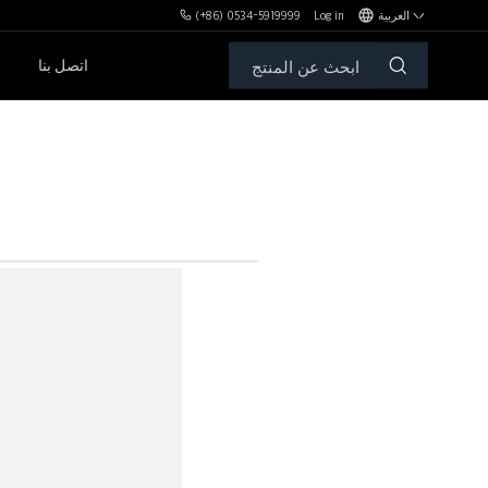
العربية
Log in
(+86) 0534-5919999
اتصل بنا
مكافآت MBH
الأوزان الحرة والمقاعد
سلسلةPL
سلسلةSH
سلسلةXHA
سلسلةZH