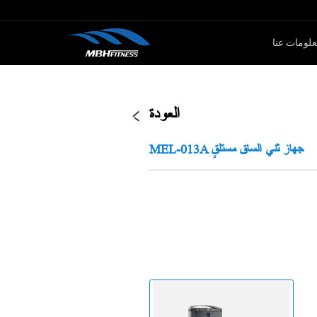
لومات عنا
ار الأوزان
كارديو
العودة
سلسلةMTM
جهاز لياقة بدنية
MEL-013A جهاز ثني الساق مستلقٍ
سلةXMDM
جهاز إليبتيكال
سلسلة MEL
دراجة سبين
سلسلة T8
جهاز صعود الدرج
دراجة ثابتة