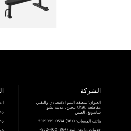
الشركة
ال
العنوان: منطقة النمو الاقتصادي والتقني
اتص
ننجين، مدينة تشو Châu، مقاطعة
دع
شاندونغ، الصين
دع
هاتف المبيعات: (+86) 0534-5919999
خدمات ما بعد البيع: (+86) 400-832-
خر