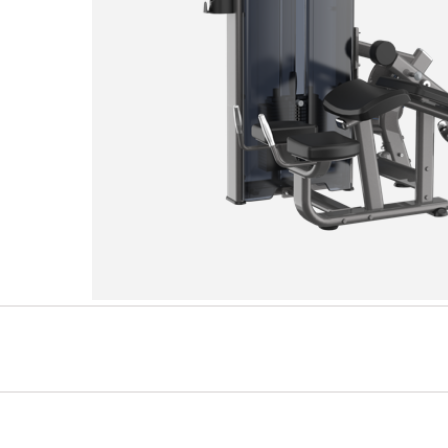
سلسلةAMV