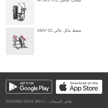
MTMS-012 سحب أمامي
AMV-02 ضغط مائل عالي
هاتف المبيعات：(+86) 0534-5919999