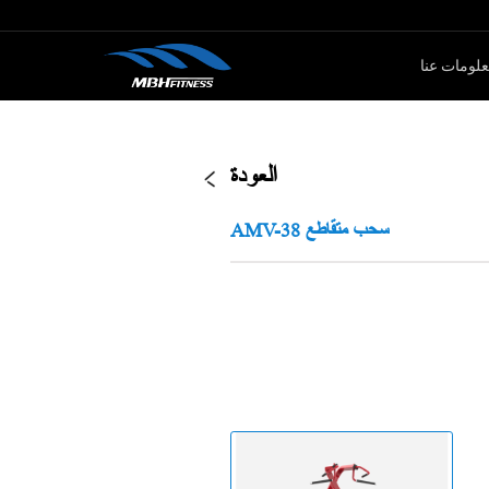
لومات عنا
ار الأوزان
كارديو
العودة
سلسلةMTM
جهاز لياقة بدنية
AMV-38 سحب متقاطع
سلةXMDM
جهاز إليبتيكال
سلسلة MEL
دراجة سبين
سلسلة T8
جهاز صعود الدرج
دراجة ثابتة