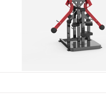
سلسلةAMV