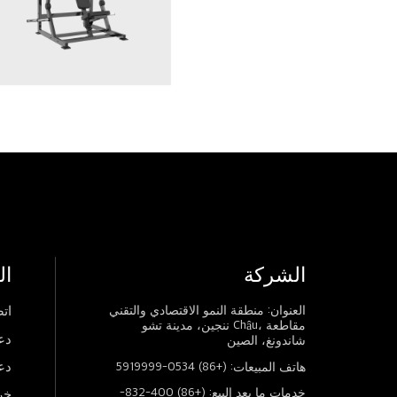
الشركة
ال
العنوان: منطقة النمو الاقتصادي والتقني
اتص
ننجين، مدينة تشو Châu، مقاطعة
دع
شاندونغ، الصين
دع
هاتف المبيعات: (+86) 0534-5919999
خدمات ما بعد البيع: (+86) 400-832-
خر