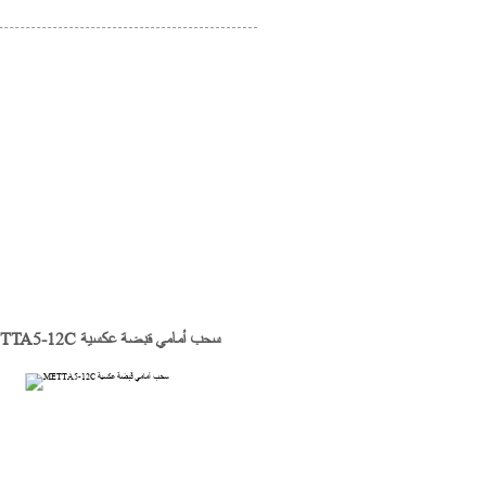
METTA5-12C سحب أمامي قبضة عكسية