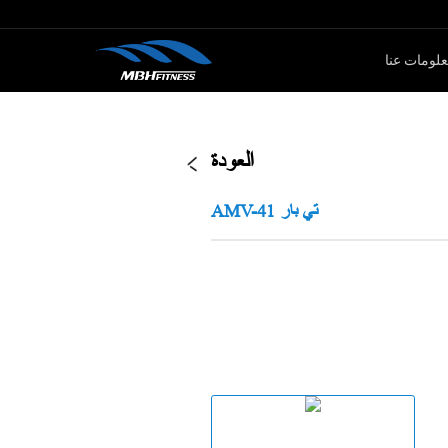
لومات عنا
ار الأوزان
كارديو
العودة
سلسلةMTM
جهاز لياقة بدنية
AMV-41 تي بار
سلةXMDM
جهاز إليبتيكال
سلسلة MEL
دراجة سبين
سلسلة T8
جهاز صعود الدرج
دراجة ثابتة