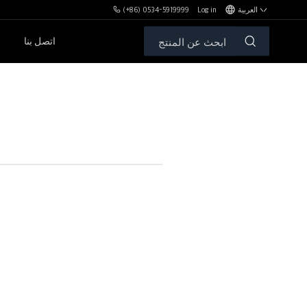
العربية
Log in
(+86) 0534-5919999
اتصل بنا
مكافآت MBH
الأوزان الحرة والمقاعد
سلسلةPL
سلسلةSH
سلسلةXHA
سلسلةZH