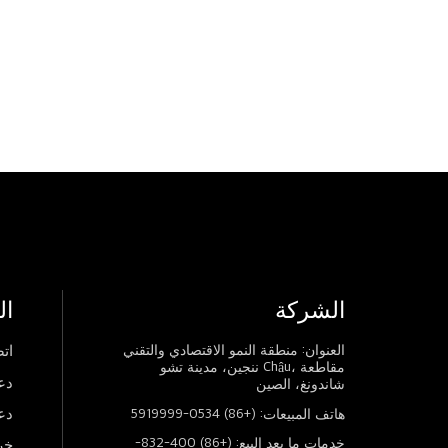
الشركة
ال
العنوان: منطقة النمو الاقتصادي والتقني
اتص
ننجين، مدينة تشو Châu، مقاطعة
دع
شاندونغ، الصين
دع
هاتف المبيعات: (+86) 0534-5919999
خدمات ما بعد البيع: (+86) 400-832-
خر