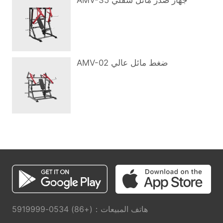
AMV-35 جهاز صدر مائل سفلي
AMV-02 ضغط مائل عالي
هاتف المبيعات：(+86) 0534-5919999