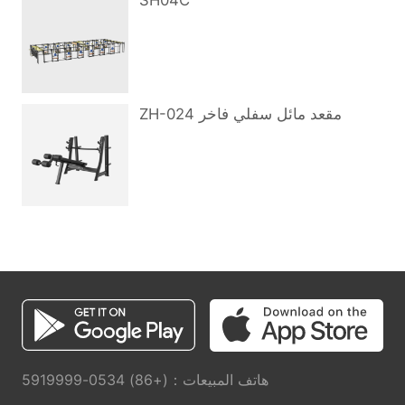
SH04C
ZH-024 مقعد مائل سفلي فاخر
هاتف المبيعات：(+86) 0534-5919999