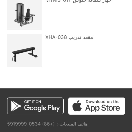
MTMS-017 جهاز سمانة جلوس
XHA-038 مقعد تدريب
هاتف المبيعات：(+86) 0534-5919999