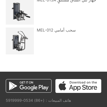
MEL-013A جهاز ثني الساق مستلقٍ
MEL-012 سحب أمامي
هاتف المبيعات：(+86) 0534-5919999