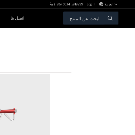
العربية
Log in
(+86) 0534-5919999
اتصل بنا
مكافآت MBH
الأوزان الحرة والمقاعد
سلسلةPL
سلسلةSH
سلسلةXHA
سلسلةZH