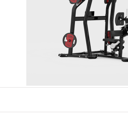
سلسلةAMV