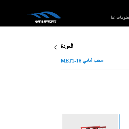
لومات عنا
ار الأوزان
كارديو
العودة
سلسلةMTM
جهاز لياقة بدنية
MET1-16 سحب أمامي
سلةXMDM
جهاز إليبتيكال
سلسلة MEL
دراجة سبين
سلسلة T8
جهاز صعود الدرج
دراجة ثابتة