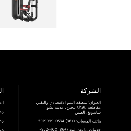
الشركة
ال
العنوان: منطقة النمو الاقتصادي والتقني
اتص
ننجين، مدينة تشو Châu، مقاطعة
دع
شاندونغ، الصين
دع
هاتف المبيعات: (+86) 0534-5919999
خدمات ما بعد البيع: (+86) 400-832-
خر