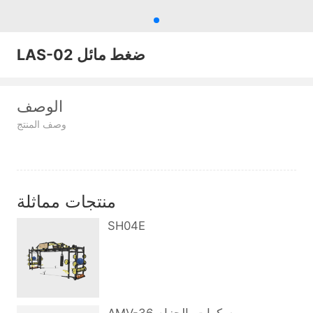
LAS-02 ضغط مائل
الوصف
وصف المنتج
منتجات مماثلة
SH04E