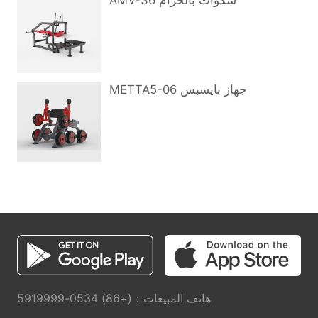
AMV-36 سكوات بالحزام
METTA5-06 جهاز بايسبس
هاتف المبيعات：(+86) 0534-5919999