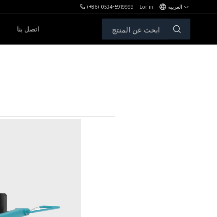
العربية
Log in
(+86) 0534-5919999
اتصل بنا
مكافآت MBH
الأوزان الحرة والمقاعد
سلسلةPL
سلسلةSH
سلسلةXHA
سلسلةZH