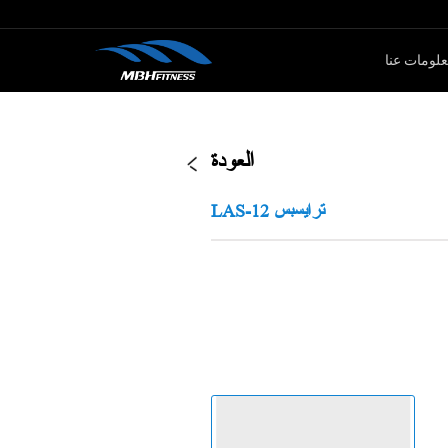
لومات عنا
ار الأوزان
كارديو
العودة
سلسلةMTM
جهاز لياقة بدنية
LAS-12 ترايسبس
سلةXMDM
جهاز إليبتيكال
سلسلة MEL
دراجة سبين
سلسلة T8
جهاز صعود الدرج
دراجة ثابتة