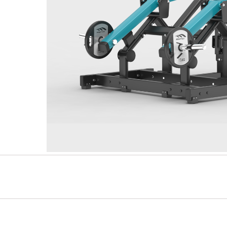
سلسلةAMV