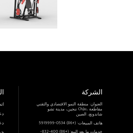
الشركة
ال
العنوان: منطقة النمو الاقتصادي والتقني
اتص
ننجين، مدينة تشو Châu، مقاطعة
دع
شاندونغ، الصين
دع
هاتف المبيعات: (+86) 0534-5919999
خدمات ما بعد البيع: (+86) 400-832-
خر