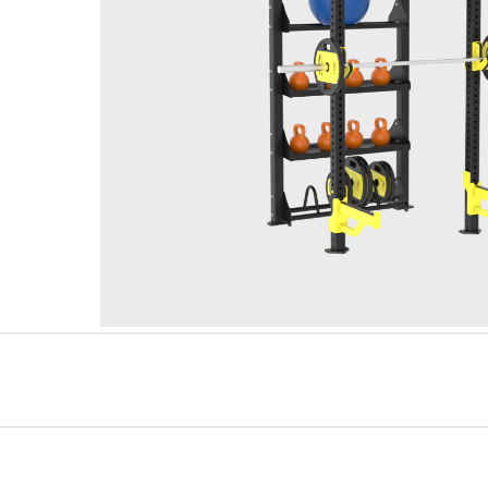
سلسلةAMV