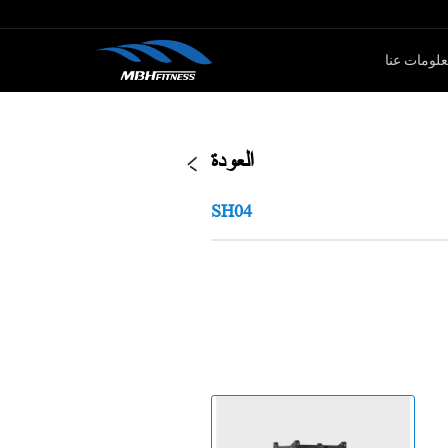
لومات عنا
ار الأوزان
كارديو
العودة
سلسلةMTM
جهاز لياقة بدنية
SH04
سلةXMDM
جهاز إليبتيكال
سلسلة MEL
دراجة سبين
سلسلة T8
جهاز صعود الدرج
دراجة ثابتة