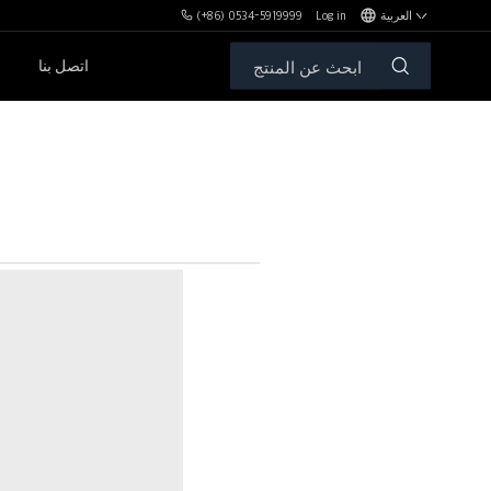
العربية
Log in
(+86) 0534-5919999
اتصل بنا
مكافآت MBH
الأوزان الحرة والمقاعد
سلسلةPL
سلسلةSH
سلسلةXHA
سلسلةZH