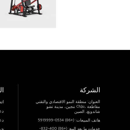
الشركة
ال
العنوان: منطقة النمو الاقتصادي والتقني
اتص
ننجين، مدينة تشو Châu، مقاطعة
دع
شاندونغ، الصين
دع
هاتف المبيعات: (+86) 0534-5919999
خدمات ما بعد البيع: (+86) 400-832-
خر